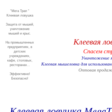
"Мега Трап "
Клеевая ловушка
Защита от мышей,
уничтожение
мышей и крыс.
Клеевая ло
На промышленных
предприятиях, в
Спасем стр
детских
учреждениях,
Уничтожение м
кафе, столовых,
Клеевая мышеловка для использова
ресторанах...
Оптовая продажа
Эффективно!
Безопасно!
Клеевая ловушка MegaT