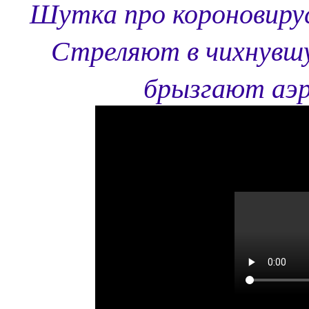
Шутка про короновирус 
Стреляют в чихнувшу
брызгают аэр