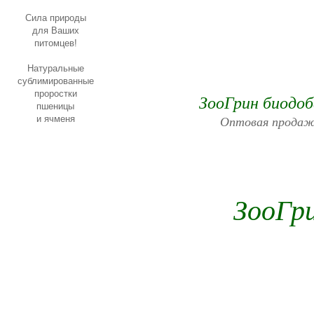
Сила природы
для Ваших
питомцев!
Натуральные
сублимированные
проростки
ЗооГрин биодоб
пшеницы
Оптовая продажа
и ячменя
ЗооГр